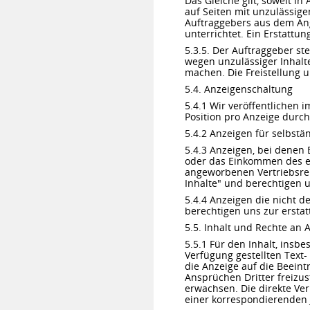
Das Gleiche gilt, soweit i
auf Seiten mit unzulässige
Auftraggebers aus dem An
unterrichtet. Ein Erstattu
5.3.5. Der Auftraggeber ste
wegen unzulässiger Inhalte
machen. Die Freistellung u
5.4. Anzeigenschaltung
5.4.1 Wir veröffentlichen 
Position pro Anzeige dur
5.4.2 Anzeigen für selbstä
5.4.3 Anzeigen, bei denen 
oder das Einkommen des e
angeworbenen Vertriebsrepr
Inhalte" und berechtigen 
5.4.4 Anzeigen die nicht 
berechtigen uns zur ersta
5.5. Inhalt und Rechte an 
5.5.1 Für den Inhalt, insb
Verfügung gestellten Text- 
die Anzeige auf die Beeint
Ansprüchen Dritter freizu
erwachsen. Die direkte Verl
einer korrespondierenden 