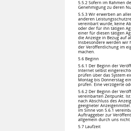
5.5.2 Sofern im Rahmen de
Genehmigung zu deren Nutzu
5.5.3 Wir erwerben an alle
anderen Leistungsschutzrec
vereinbart wurde, keine A
oder der für ihn tätigen A
einer für diesen tätigen A
die Anzeige in Bezug auf 
Insbesondere werden wir h
der Veröffentlichung im 
machen.
5.6 Beginn
5.6.1 Der Beginn der Verö
Internet selbst eingereic
prüfen über das System ein
Montag bis Donnerstag ein
prüfen. Eine verzögerte o
5.6.2 Der Beginn der Veröf
vereinbarten Zeitpunkt. Ist
nach Abschluss des Anzeige
geeigneter Anzeigenmittel.
im Sinne von 5.6.1 vereinb
Auftraggeber zur Veröffent
allgemein durch uns nicht 
5.7 Laufzeit