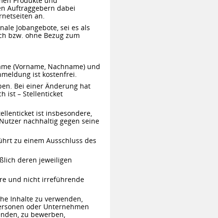
rmen Produkte und
en Auftraggebern dabei
rnetseiten an.
nale Jobangebote, sei es als
uch bzw. ohne Bezug zum
 Name (Vorname, Nachname) und
Anmeldung ist kostenfrei.
eben. Bei einer Änderung hat
 ist – Stellenticket
llenticket ist insbesondere,
Nutzer nachhaltig gegen seine
ührt zu einem Ausschluss des
ßlich deren jeweiligen
hre und nicht irreführende
che Inhalte zu verwenden,
 Personen oder Unternehmen
enden, zu bewerben,