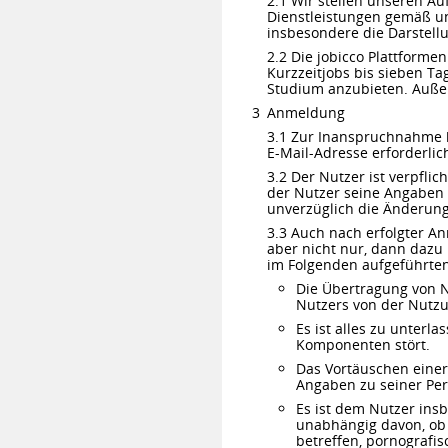
2.1 Wir stellen unseren A
Dienstleistungen gemäß u
insbesondere die Darstellu
2.2 Die jobicco Plattforme
Kurzzeitjobs bis sieben 
Studium anzubieten. Auße
Anmeldung
3.1 Zur Inanspruchnahme 
E-Mail-Adresse erforderlich
3.2 Der Nutzer ist verpfli
der Nutzer seine Angaben un
unverzüglich die Änderung
3.3 Auch nach erfolgter An
aber nicht nur, dann dazu
im Folgenden aufgeführten
Die Übertragung von N
Nutzers von der Nutz
Es ist alles zu unterl
Komponenten stört.
Das Vortäuschen einer 
Angaben zu seiner Pe
Es ist dem Nutzer ins
unabhängig davon, ob 
betreffen, pornografi