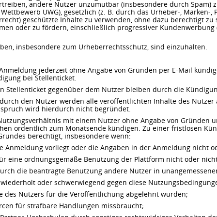
rtreiben, andere Nutzer unzumutbar (insbesondere durch Spam) zu 
Wettbewerb UWG), gesetzlich (z. B. durch das Urheber-, Marken-,
echt) geschützte Inhalte zu verwenden, ohne dazu berechtigt zu 
n oder zu fördern, einschließlich progressiver Kundenwerbung (w
aben, insbesondere zum Urheberrechtsschutz, sind einzuhalten.
 Anmeldung jederzeit ohne Angabe von Gründen per E-Mail kündig
gung bei Stellenticket.
n Stellenticket gegenüber dem Nutzer bleiben durch die Kündigu
durch den Nutzer werden alle veröffentlichten Inhalte des Nutze
nspruch wird hierdurch nicht begründet.
s Nutzungsverhältnis mit einem Nutzer ohne Angabe von Gründen u
en ordentlich zum Monatsende kündigen. Zu einer fristlosen Kündi
 Grundes berechtigt, insbesondere wenn:
Anmeldung vorliegt oder die Angaben in der Anmeldung nicht ode
ür eine ordnungsgemäße Benutzung der Plattform nicht oder nich
 durch die beantragte Benutzung andere Nutzer in unangemessener
t wiederholt oder schwerwiegend gegen diese Nutzungsbedingunge
e des Nutzers für die Veröffentlichung abgelehnt wurden;
rcen für strafbare Handlungen missbraucht;