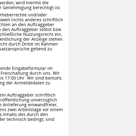
erden, wird hiermit die
er Genehmigung berechtigt ist.
 Urheberrechte und/oder
weit nichts anderes schriftlich
chten an den Auftraggeber
h den Auftraggeber selbst bzw.
chließliche Nutzungsrecht ein,
entlichung der Anzeige stehen.
recht durch Dritte im Rahmen
satzansprüche geltend zu
chende Eingabeformular im
 Freischaltung durch uns. Wir
is 17:00 Uhr. Wir sind bemüht,
rung der Anmeldedaten zu
.
dem Auftraggeber schriftlich
Veröffentlichung unverzüglich
e Anlieferung einwandfreier,
tens zwei Arbeitstage vor einem
s Inhalts des durch den
der technisch bedingt, sind