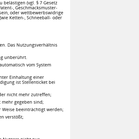
belästigen (vgl. § 7 Gesetz
 Patent-, Geschmacksmuster-
sein, oder wettbewerbswidrige
ie Ketten-, Schneeball- oder
en. Das Nutzungsverhältnis
ng unberührt.
r automatisch vom System
nter Einhaltung einer
gung ist Stellenticket bei
r nicht mehr zutreffen;
t mehr gegeben sind;
 Weise beeinträchtigt werden;
n verstößt;