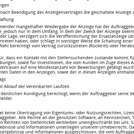
eigen
et, nach Beendigung des Anzeigenvertrages die geschaltete Anzeige
Haftung
tretender mangelhafter Wiedergabe der Anzeige hat der Auftraggeb
e, jedoch nur in dem Umfang, in dem der Zweck der Anzeige beeint
n der Lage, verzögert sich die Veröffentlichung der Ersatzanzeige 
treten haben, oder schlägt in sonstiger Weise die Schaltung einer E
Wahl berechtigt vom Vertrag zurückzutreten (Rücktritt) oder Hera
für, dass ein Kontakt mit den Stellensuchenden zustande kommt, f
bungen, sowie für Investitionen, die vom Kunden im Zuge dieses 
 Vertrauen auf eine Mindestanzahl von Bewerbungen getätigt wurde
ichten Daten in den Anzeigen, sowie der in diesen Anzeigen entha
ags
it Ablauf der vereinbarten Laufzeit.
rdentlichen Kündigung berechtigt, wenn der Auftraggeber seine Ve
meldet.
ltet keine Übertragung von Eigentums- oder Nutzungsrechten, Lize
aggeber. Alle Rechte an der genutzten Software, an Kennzeichen, 
n Rechten von Stellenticket verbleiben uneingeschränkt bei uns. 
rgebnisse und Informationen unterliegen unserem Urheberrecht. Da
tsergebnisse und Informationen ausgeschlossen, die vom Auftragge