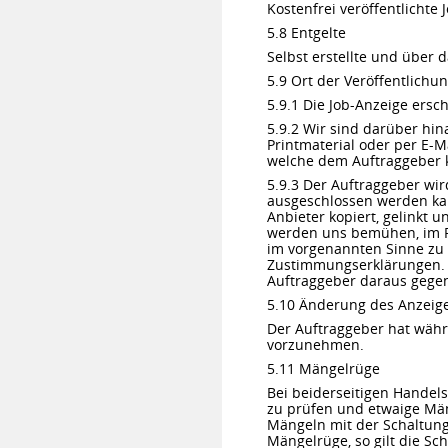
Kostenfrei veröffentlichte
5.8 Entgelte
Selbst erstellte und über 
5.9 Ort der Veröffentlichu
5.9.1 Die Job-Anzeige ersch
5.9.2 Wir sind darüber hin
Printmaterial oder per E-Ma
welche dem Auftraggeber ke
5.9.3 Der Auftraggeber wi
ausgeschlossen werden kan
Anbieter kopiert, gelinkt u
werden uns bemühen, im Ra
im vorgenannten Sinne zu u
Zustimmungserklärungen. 
Auftraggeber daraus gegen
5.10 Änderung des Anzeig
Der Auftraggeber hat währ
vorzunehmen.
5.11 Mängelrüge
Bei beiderseitigen Handel
zu prüfen und etwaige Män
Mängeln mit der Schaltung
Mängelrüge, so gilt die Sc