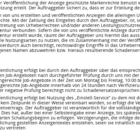
r Veröffentlichung der Anzeige geschützte Markenrechte benutzt w
ng erteilt. Der Auftraggeber sichert zu, dass er zur Erteilung d
n von uns erstellten und veröffentlichten Anzeigen die alleinigen
hte. Mit der Zahlung des Entgeltes durch den Auftraggeber, ist, so
btretung von Urheberrechten und/oder anderen Leistungsschutzre
gentur verbunden. Sofern die von uns veröffentlichte Anzeige durc
gentur erstellt wurde, räumt der Auftraggeber uns hiermit das auss
alle Nutzungsarten zu nutzen, die im Zusammenhang mit der Veröff
ierdurch auch berechtigt, rechtswidrige Eingriffe in das Urheber
eigenen Namen abzuwehren bzw. hieraus resultierende Schadenser
ffentlichung erfolgt bei durch den Auftraggeber über das entspre
hten Job-Angeboten nach durchgeführter Prüfung durch uns mit der
gereichte Job-Angebote in der Zeit von Montag bis Freitag, 10:00 b
gereichte Job-Angebote innerhalb von 24 Stunden nach Verifizie
der negative Prüfung berechtigt nicht zu Schadenersatzansprüchen
fentlichung erfolgt bei Nutzung des „Einstell-Service“ zu dem mit 
 kein Zeitpunkt in dieser Weise vereinbart worden, so erfolgt die 
nvertrags. Der Auftraggeber ist verantwortlich für die vollständig
 Dies hat, außer bei einer Selbsteingabe einer Anzeige, bis spätes
arten Schaltungsbeginn zu erfolgen. Verzögerungen, die infolge de
lichung gestellten Anzeigentextes entstehen, seien sie inhaltlich o
zu vertreten.