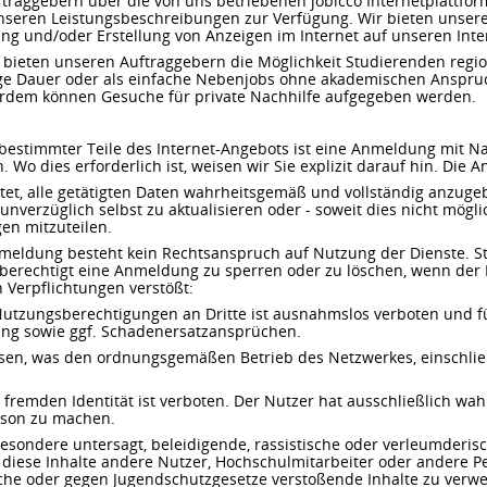
uftraggebern über die von uns betriebenen jobicco Internetplattfo
nseren Leistungsbeschreibungen zur Verfügung. Wir bieten unser
ng und/oder Erstellung von Anzeigen im Internet auf unseren Inte
n bieten unseren Auftraggebern die Möglichkeit Studierenden regio
Tage Dauer oder als einfache Nebenjobs ohne akademischen Anspr
rdem können Gesuche für private Nachhilfe aufgegeben werden.
bestimmter Teile des Internet-Angebots ist eine Anmeldung mit
. Wo dies erforderlich ist, weisen wir Sie explizit darauf hin. Die 
chtet, alle getätigten Daten wahrheitsgemäß und vollständig anzug
verzüglich selbst zu aktualisieren oder - soweit dies nicht möglich
en mitzuteilen.
meldung besteht kein Rechtsanspruch auf Nutzung der Dienste. Ste
 berechtigt eine Anmeldung zu sperren oder zu löschen, wenn der 
 Verpflichtungen verstößt:
utzungsberechtigungen an Dritte ist ausnahmslos verboten und f
ung sowie ggf. Schadenersatzansprüchen.
assen, was den ordnungsgemäßen Betrieb des Netzwerkes, einschlie
fremden Identität ist verboten. Der Nutzer hat ausschließlich wa
rson zu machen.
besondere untersagt, beleidigende, rassistische oder verleumderis
diese Inhalte andere Nutzer, Hochschulmitarbeiter oder andere
sche oder gegen Jugendschutzgesetze verstoßende Inhalte zu verw