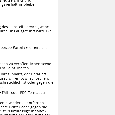
s Nutzers nicht nur
ngsverhältnis bleiben
des „Einstell-Service“, wenn
durch uns ausgeführt wird. Die
bicco-Portal veröffentlicht
aben zu veröffentlichen sowie
LoG) einzuhalten.
ihres Inhalts, der Herkunft
auszuführen bzw. zu löschen.
ssbräuchlich ist oder gegen die
t.
m HTML- oder PDF-Format zu
mente wieder zu entfernen,
chte Dritter oder gegen die
st ("Unzulässige Inhalte").