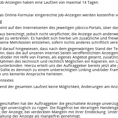
 Job-Anzeigen haben eine Laufzeit von maximal 14 Tagen.
das Online-Formular eingereichte Job-Anzeigen werden kostenfrei ve
ng
eint auf den Internetseiten des jeweiligen jobicco-Portals, über da
aus berechtigt, jedoch nicht verpflichtet, die Anzeige auch anderw
il zu verbreiten. Es handelt sich hierbei um zusätzliche und freiwi
ine Mehrkosten entstehen, sofern nichts anderes schriftlich vere
rd darauf hingewiesen, dass nach dem gegenwärtigen Stand der Tec
n, dass die auf unseren Internet-Seiten veröffentlichten Anzeige
nd/oder mit Hilfe von Frames, als eigenes Angebot getarnt, zusätzli
hmen des technisch und rechtlich Möglichen ein Kopieren, ein L
nterbinden. Hierzu erteilt uns der Auftraggeber bereits jetzt alle
Sollte es dennoch zu einem unberechtigten Linking und/oder Fra
 uns keinerlei Ansprüche herleiten.
entextes
end der gesamten Laufzeit keine Möglichkeit, Änderungen am Anze
sgeschäften hat der Auftraggeber die geschaltete Anzeige unverzüg
gel unverzüglich zu rügen. Die Rügefrist bei derartigen Handelsg
 der Anzeige, bei verdeckten Mängeln mit ihrer Entdeckung. Unter
haltung der Anzeige als mangelfrei genehmigt.