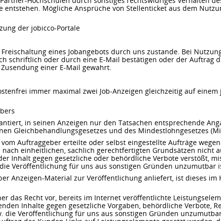
e Partner-Hochschulen durch sonstiges rechtswidriges Verhalten de
e entstehen. Mögliche Ansprüche von Stellenticket aus dem Nutzu
ung der jobicco-Portale
Freischaltung eines Jobangebots durch uns zustande. Bei Nutzung 
ch schriftlich oder durch eine E-Mail bestätigen oder der Auftrag 
e Zusendung einer E-Mail gewahrt.
stenfrei immer maximal zwei Job-Anzeigen gleichzeitig auf einem jo
ebers
rantiert, in seinen Anzeigen nur den Tatsachen entsprechende Ang
nen Gleichbehandlungsgesetzes und des Mindestlohngesetzes (Mi
 vom Auftraggeber erteilte oder selbst eingestellte Aufträge wegen 
nach einheitlichen, sachlich gerechtfertigten Grundsätzen nicht 
der Inhalt gegen gesetzliche oder behördliche Verbote verstößt, mi
 die Veröffentlichung für uns aus sonstigen Gründen unzumutbar is
ber Anzeigen-Material zur Veröffentlichung anliefert, ist dieses i
ner das Recht vor, bereits im Internet veröffentlichte Leistungsele
henden Inhalte gegen gesetzliche Vorgaben, behördliche Verbote, Re
. die Veröffentlichung für uns aus sonstigen Gründen unzumutbar i