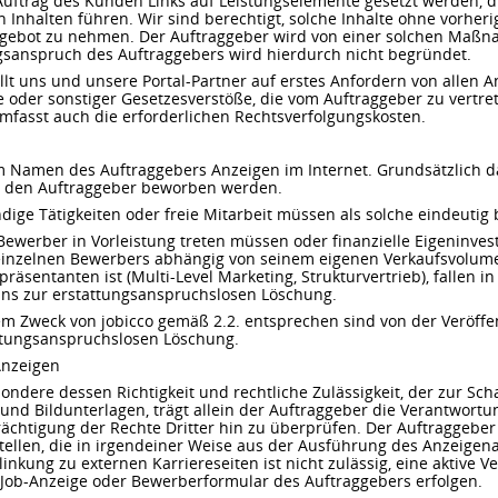
n Auftrag des Kunden Links auf Leistungselemente gesetzt werden, d
n Inhalten führen. Wir sind berechtigt, solche Inhalte ohne vorh
gebot zu nehmen. Der Auftraggeber wird von einer solchen Maßn
ngsanspruch des Auftraggebers wird hierdurch nicht begründet.
llt uns und unsere Portal-Partner auf erstes Anfordern von allen An
 oder sonstiger Gesetzesverstöße, die vom Auftraggeber zu vertre
mfasst auch die erforderlichen Rechtsverfolgungskosten.
im Namen des Auftraggebers Anzeigen im Internet. Grundsätzlich d
ch den Auftraggeber beworben werden.
ndige Tätigkeiten oder freie Mitarbeit müssen als solche eindeuti
Bewerber in Vorleistung treten müssen oder finanzielle Eigeninvest
inzelnen Bewerbers abhängig von seinem eigenen Verkaufsvolum
äsentanten ist (Multi-Level Marketing, Strukturvertrieb), fallen in
uns zur erstattungsanspruchslosen Löschung.
dem Zweck von jobicco gemäß 2.2. entsprechen sind von der Veröff
ttungsanspruchslosen Löschung.
Anzeigen
esondere dessen Richtigkeit und rechtliche Zulässigkeit, der zur Sc
und Bildunterlagen, trägt allein der Auftraggeber die Verantwortung
rächtigung der Rechte Dritter hin zu überprüfen. Der Auftraggeber i
stellen, die in irgendeiner Weise aus der Ausführung des Anzeigen
inkung zu externen Karriereseiten ist nicht zulässig, eine aktive Ve
Job-Anzeige oder Bewerberformular des Auftraggebers erfolgen.